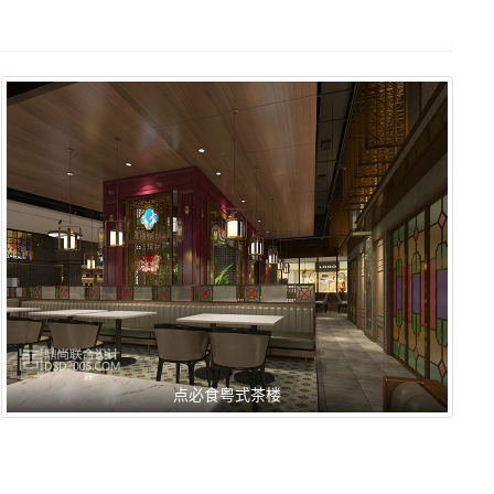
点必食粤式茶楼