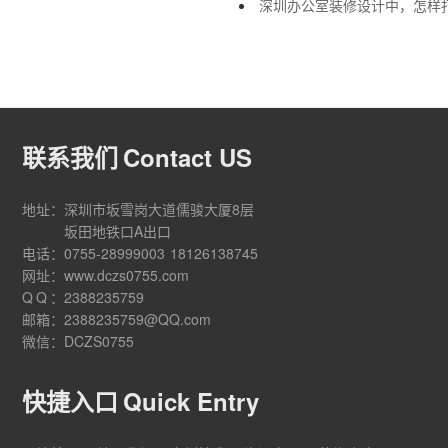
深圳办公室装修设计中，怎样
联系我们
Contact US
地址：
深圳市坂雪岗大道儒骏大厦8层
坂田地铁口A出口
电话：
0755-28999003
18126138745
网址：
www.dczs0755.com
QQ
：
2388235759
邮箱：
2388235759@QQ.com
微信：
DCZS0755
快捷入口
Quick Entry