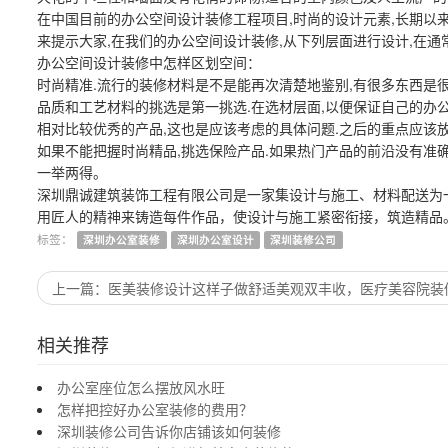
在中国目前的办公空间设计装修工程项目,时尚的设计元素,长期以来
来提示大家,在我们的办公空间设计装修,从下列层面进行设计,在通
办公空间设计装修中怎样区划空间：
时尚精准.流行的装修材料是不是能再次清楚地鉴别,有很多东西是很
品质和工艺材料的挑选是第一挑选.在选材层面,以便保证自己的办公
相对比较优秀的产品,这也是应该考虑的具体问题.之后的重点应该
如果不能把握时尚精品,挑选保险产品.如果热门产品的前沿没有准确
一举两得。
深圳鼎诚建筑装饰工程有限公司是一家集设计与施工、材料配送为
用匠人的精神来铸造每件作品，使设计与施工紧密衔接，筑造精品
深圳办公室装修
深圳办公室设计
深圳装修公司
上一篇
医美装修设计这样子做舒适美观双丰收，医疗美容院装修
相关推荐
办公室座位怎么摆放风水旺
怎样把控好办公室装修的费用？
深圳装修公司告诉你店铺该如何装修