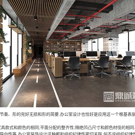
节奏、形的完好无损和形的简要.办公室设计也恰好是应用这一个根基表
具款式和颜色的相同;平面分配的整齐性;隔绝凹凸尺寸和颜色材伎的相同
导向性等.办公室装饰设计这种都和组织纪律性密切关联,何不说组织纪律