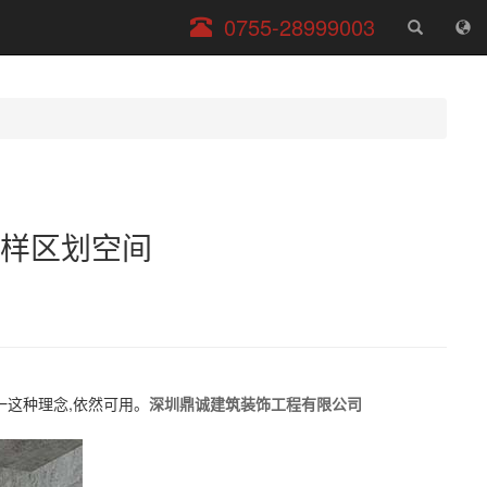
服
0755-28999003
务
电
话
样区划空间
一这种理念,依然可用。
深圳鼎诚建筑装饰工程有限公司