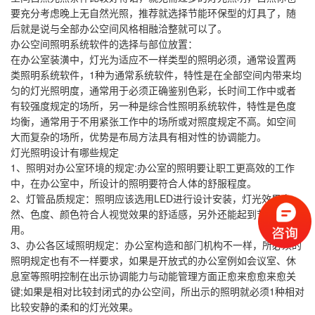
要充分考虑晚上无自然光照，推荐就选择节能环保型的灯具了，随
后就是说与全部办公空间风格相融洽整就可以了。
办公空间照明系统软件的选择与部位放置：
在办公室装潢中，灯光为适应不一样类型的照明必须，通常设置两
类照明系统软件，1种为通常系统软件，特性是在全部空间内带来均
匀的灯光照明度，通常用于必须正确鉴别色彩，长时间工作中或者
有较强度规定的场所，另一种是综合性照明系统软件，特性是色度
均衡，通常用于不用紧张工作中的场所或对照度规定不高。如空间
大而复杂的场所，优势是布局方法具有相对性的协调能力。
灯光照明设计有哪些规定
1、照明对办公室环境的规定:办公室的照明要让职工更高效的工作
中，在办公室中，所设计的照明要符合人体的舒服程度。
2、灯管品质规定：照明应该选用LED进行设计安装，灯光效果自
然、色度、颜色符合人视觉效果的舒适感，另外还能起到节电作
用。
3、办公各区域照明规定：办公室构造和部门机构不一样，所必须的
照明规定也有不一样要求，如果是开放式的办公室例如会议室、休
息室等照明控制在出示协调能力与动能管理方面正愈来愈愈来愈关
键;如果是相对比较封闭式的办公空间，所出示的照明就必须1种相对
比较安静的柔和的灯光效果。