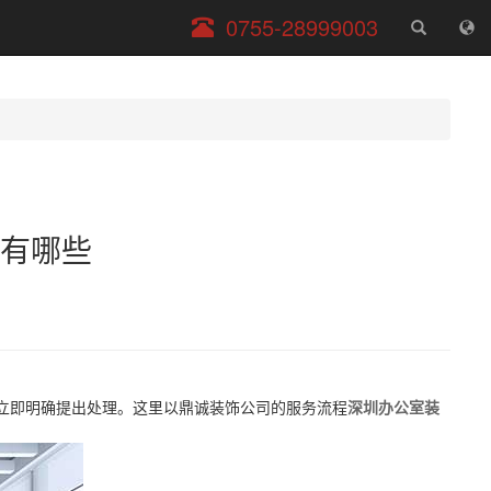
服
0755-28999003
务
电
话
有哪些
立即明确提出处理。这里以鼎诚装饰公司的服务流程
深圳办公室装