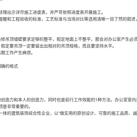
经理出示详尽施工进度表，并严苛依照进度表开展施工。
提醒和工程验收的标准，工艺标准与当场对比等选用清晰一目了然的叙述
装修吊顶墙壁要求足够的整平，假定地面上不整平，那会对办公室产生必
，假定要吊顶一定要留出出相对的吊顶规格，而且要坚持水平。
后期工作产生麻烦。
明确的格式
的创造力和本人的创造力，同时也是前行工作效能的1种方法。办公室室
顶是非常重要的。
一体的建筑装饰综合性企业，以“做实用的原创设计、可靠的施工品质、诚
。