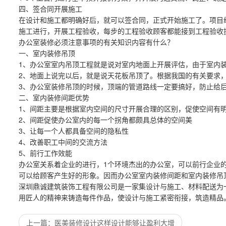
四、签合同开展施工
在设计和施工都明确好后，就可以签合同，正式开始施工了。项目
施工进行，开展工程验收，每步的工程验收顾客都能接到工程验收
办公室装修必须注意事项的有关知识内容有什么？
一、室内装修吊顶
1、办公室室内吊顶工程就是说对室内地面上开展评估，由于室内
2、地面上说完以后，就是说天花板吊顶了。根据我国的有关要求
3、办公室装修吊顶的时候，顶端的管道路线一定要搞好，防止给
二、室内装修间距优势
1、间距主要是根据室内空间的尺寸开展合理的区别，促使空间有
2、间距促使办公室内的每一个拐角都颇具总体的空间美
3、让每一个人都具备空间的隐私性
4、改善职工中间的交流方法
5、前行工作效能
办公室关系着企业的进行，1个环境杰出的办公室，可以前行企业
可以给顾客产生好的形象。因而办公室室内装修间距和室内装修吊
深圳鼎诚建筑装饰工程有限公司是一家集设计与施工、材料配送为
用匠人的精神来铸造每件作品，使设计与施工紧密衔接，筑造精品
上一篇
医美装修设计这样设计能够让盈利大增