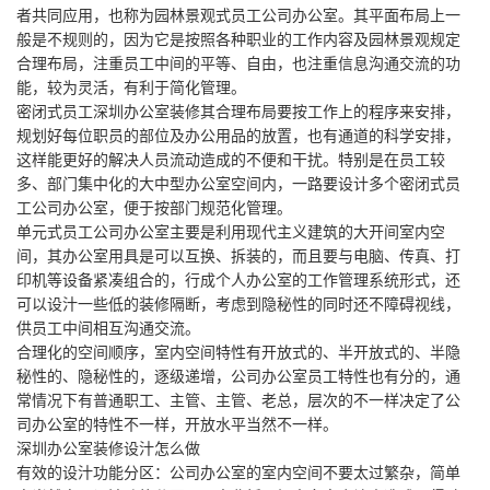
者共同应用，也称为园林景观式员工公司办公室。其平面布局上一
般是不规则的，因为它是按照各种职业的工作内容及园林景观规定
合理布局，注重员工中间的平等、自由，也注重信息沟通交流的功
能，较为灵活，有利于简化管理。
密闭式员工深圳办公室装修其合理布局要按工作上的程序来安排，
规划好每位职员的部位及办公用品的放置，也有通道的科学安排，
这样能更好的解决人员流动造成的不便和干扰。特别是在员工较
多、部门集中化的大中型办公室空间内，一路要设计多个密闭式员
工公司办公室，便于按部门规范化管理。
单元式员工公司办公室主要是利用现代主义建筑的大开间室内空
间，其办公室用具是可以互换、拆装的，而且要与电脑、传真、打
印机等设备紧凑组合的，行成个人办公室的工作管理系统形式，还
可以设汁一些低的装修隔断，考虑到隐秘性的同时还不障碍视线，
供员工中间相互沟通交流。
合理化的空间顺序，室内空间特性有开放式的、半开放式的、半隐
秘性的、隐秘性的，逐级递增，公司办公室员工特性也有分的，通
常情况下有普通职工、主管、主管、老总，层次的不一样决定了公
司办公室的特性不一样，开放水平当然不一样。
深圳办公室装修设汁怎么做
有效的设汁功能分区：公司办公室的室内空间不要太过繁杂，简单