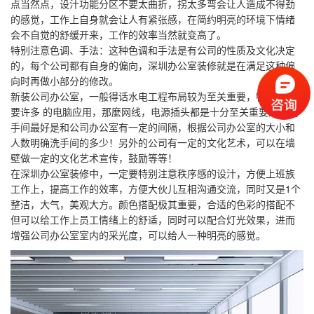
点当然点，设汁功能分区不要太曲折，拐太多弯会让人造成不得劲
的感觉，工作上自身就会让人有紧张感，在简约明亮的环境下情绪
会不自觉的舒缓开来，工作的效率当然就变高了。
特别注意色调、手法：这种色调和手法是有公司的性质及文化决定
的，每个公司都有自身的偏向，深圳办公室装修就是在满足这种偏
向时再做小部分的修改。
新装公司办公室，一般得话水电工程布局较为至关重要，特别是需
要许多 的电脑应用，那麼网线，电源插头都是十分至关重要的！洗
手间最好是和公司办公室有一定的间隔，根据公司办公室的大小和
人数明确洗手间的多少！另外的公司有一定的文化艺术，可以在墙
壁做一定的文化艺术宣传，鼓励等等！
在深圳办公室装修中，一定要特别注意秩序感的设汁，方便上班族
工作上，提高工作的效率，方便大伙儿互相沟通交流，同时又是1个
整洁，大气，美观大方。颜色搭配极其重要，合适的色彩的搭配不
但可以给工作上员工情绪上的舒适，同时可以配合灯光效果，进而
增强公司办公室室内的采光度，可以给人一种明亮的感觉。