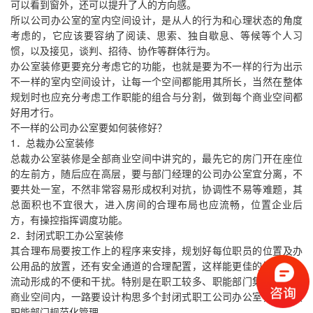
可以看到窗外，还可以提升了人的方向感。
所以公司办公室的室内空间设计，是从人的行为和心理状态的角度
考虑的，它应该要容纳了阅读、思索、独自歇息、等候等个人习
惯，以及接见，谈判、招待、协作等群体行为。
办公室装修更要充分考虑它的功能，也就是要为不一样的行为出示
不一样的室内空间设计，让每一个空间都能用其所长，当然在整体
规划时也应充分考虑工作职能的组合与分割，做到每个商业空间都
好用才行。
不一样的公司办公室要如何装修好？
1．总裁办公室装修
总裁办公室装修是全部商业空间中讲究的，最先它的房门开在座位
的左前方，随后应在高层，要与部门经理的公司办公室宜分离，不
要共处一室，不然非常容易形成权利对抗，协调性不易等难题，其
总面积也不宜很大，进入房间的合理布局也应流畅，位置企业后
方，有操控指挥调度功能。
2．封闭式职工办公室装修
其合理布局要按工作上的程序来安排，规划好每位职员的位置及办
公用品的放置，还有安全通道的合理配置，这样能更佳的解决人员
流动形成的不便和干扰。特别是在职工较多、职能部门集中的大型
商业空间内，一路要设计构思多个封闭式职工公司办公室，便于按
职能部门规范化管理。