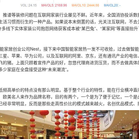
、推诿等装修问题在互联网家装行业屡见不鲜。近年来，全国消协投诉数
生活习惯而衍生的一种产品。如果说本末倒置的话，光关注互联网，不去
许多线下实体家装公司抱怨网络获客成本被“某巴兔”、“某家网”等直接
智能家居创业公司Nest，接下来中国智能家居热一发不可收拾，过去做
三星、苹果、华为公司，以及互联网的阿里、京东，还有通讯产业的电信
飞的猪。上面只顾着宣传产品的好，忽悠代理商进货压货，而不去做具体
少家庭在全盘接受这种“未来潮流”。
低频高单价的特点没有那么明显。基于整个行业的特性，能在行业横冲直
欧美名人来作为品牌名称，目的有两个，一个是为了便于记忆，一个是凸显
已经非常明显，反而是那些走高性价比的模式越来越火，名创优品模式、