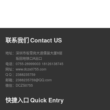
联系我们
Contact US
地址：
深圳市坂雪岗大道儒骏大厦8层
坂田地铁口A出口
电话：
0755-28999003
18126138745
网址：
www.dczs0755.com
QQ
：
2388235759
邮箱：
2388235759@QQ.com
微信：
DCZS0755
快捷入口
Quick Entry