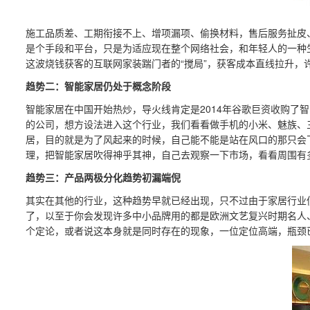
施工品质差、工期衔接不上、增项漏项、偷换材料，售后服务扯皮
是个手段和平台，只是为适应现在整个网络社会，和年轻人的一种
这波烧钱获客的互联网家装踹门者的“搅局”，获客成本直线拉升，
趋势二：智能家居仍处于概念阶段
智能家居在中国开始热炒，导火线肯定是2014年谷歌巨资收购了
的公司，想方设法进入这个行业，我们看看做手机的小米、魅族、
居，目的就是为了风起来的时候，自己能不能是站在风口的那只会
理，把智能家居吹得神乎其神，自己去观察一下市场，看看周围有多
趋势三：产品两极分化趋势初漏端倪
其实在其他的行业，这种趋势早就已经出现，只不过由于家居行业
了，以至于你会发现许多中小品牌用的都是欧洲文艺复兴时期名人、
个定论，或者说这本身就是同时存在的现象，一位定位高端，瓶颈