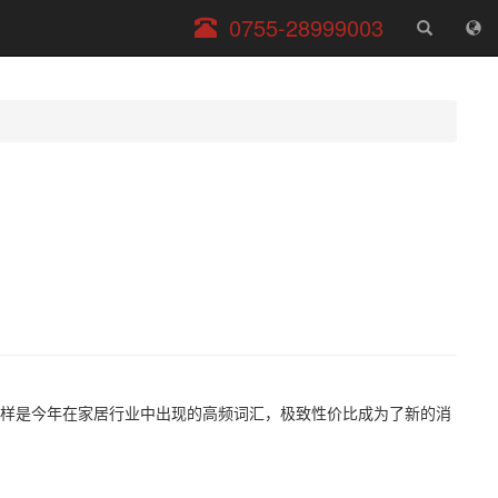
服
0755-28999003
务
电
话
也同样是今年在家居行业中出现的高频词汇，极致性价比成为了新的消