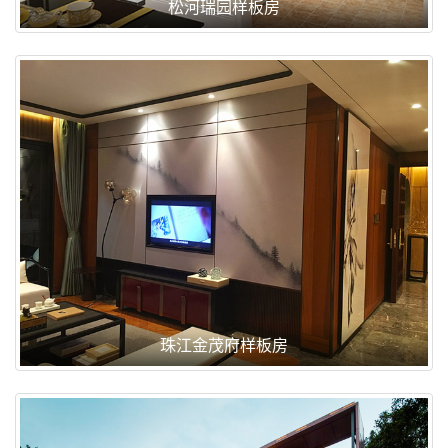
松河瑞园样板房
珠江金茂府样板房