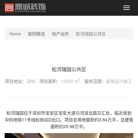
切
换
导
航
Home
案例精选
地产会所
松河瑞园公共区
松河瑞园公共区
2
项目地址：
深圳
项目面积：
12500 m
服务范围：
装饰设计施工
松河瑞园位于深圳市宝安区宝安大道与河滨北路交汇处，临近规划
中的地铁11号线松岗站D出口。项目总用地面积约3.84万平，总建筑
面积约25.98万平。