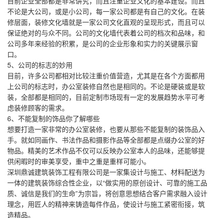
目前企业全部都是非常讲究，而且注重企业文化的基本建设。而且
不论是大公司，或是小公司，每一家公司都是有自己的文化。在装
修层面，装修文化墙就是一家公司文化直观的呈现形式，而且可以
保证绝对的与众不同。公司的文化墙代表着公司的档次和品味，和
公司多年来经验的积累，是公司的企业形象和实力的关键展示窗
口。
5、公司的标志的妙用
目前，许多公司都相对比较注重价值营造，尤其是在各个方面都用
上公司的标志时，办公室装修自然也是相同的。不论是硬装或是软
装，全部都是相同的，目前定制市场现有一定的发展趋势水平可考
虑装修顾客的需求。
6、不能复制的饰品你了解哪些
想要打造一家非常的办公室装修，也要从那些不能复制的装饰品入
手。就如同画作、书法作品和摄影作品等全部都是点缀办公室的好
物品。精美的艺术作品不仅可以反映办公室本人的品味，还能够提
供闲暇时的审美享受，重中之重是重样可能小。
深圳鼎诚建筑装饰工程有限公司是一家集设计与施工、材料配送为
一体的建筑装饰综合性企业，以“做实用的原创设计、可靠的施工品
质、诚信是我们的生命”为宗旨，将创意思想结合客户需求融入设计
理念，用匠人的精神来铸造每件作品，使设计与施工紧密衔接，筑
造精品。