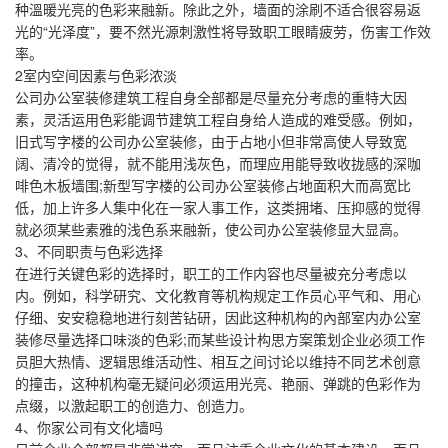
种溫暖光亮的色彩来融新。除此之外，墙面的涂刷不适合很容易返
光的“光泽度”，要不然光源刺激性将导致职工眼睛疲劳，伤害工作效
率。
2室内空间因素与色彩浓淡
公司办公室装修建筑工程自身全部都是尽量充分考虑的重特大因
素，灵活运用色彩能调节建筑工程自身给人造成的难受感。例如，
旧式写字楼的公司办公室装修，由于占地小但非常高使人导致宽
阔、清冷的觉得，就不能用浅灰色，而理应用能导致收拢感的深咖
啡色木板墙围;新型写字楼的公司办公室装修占地面积大而高宽比
低，加上许多人集中化在一家人事工作，这类拥堵、压抑感的觉得
就必须某些素雅的浅色系来融新，使公司办公室装修显大显高。
3、不同职责与色彩选择
在进行关键色彩的选择时，职工的工作内容也尽量被充分考虑以
内。例如，科学研究、文化教育等机构规定工作员心平气和、用心
仔细、安安稳稳地进行刻苦钻研，因此这种机构的內部室内办公室
装修尽量选择口味淡的色彩;而某些设计构思方案策划企业必须工作
员胆大热情、逻辑思维活动性、相互之间讨论以维持不同艺术创意
的撞击，这种机构毫无疑问必须运用光亮、艳丽、弹跳的色彩作为
点缀，以激起职工的创造力、创造力。
4、你家公司有文化墙吗