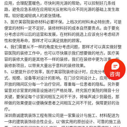
应用，合理配置暖色，尽快利用光源的帮助，可以控制好几条线
路，避免应急系统在应用软光反射和与众不同光源的基础上发生故
障。较好能减轻病人的紧张情绪。
3、医疗美容院装修材料必要环保。上档次的材料未必特别贵，可是
便宜的材料一定不足好，装修材料好的成本自然要贵点。由于要充
分考虑诊所以后的运营和发展，在材料的挑选上应该充分考虑经济
性和使用寿命，那样才可以满足挑剔的顾客。
4、我们需要从不一样的角度充分考虑问题，那样才可以真实做好整
容医院的装修工作中，也可以尽快展示我们想要做的地方。医疗美
容的装修大量的是其他不一样的装修，我们在装修中更为注重一些
装修新项目，以带来大量出乎意料的装修效果。
5、以便提升诊疗效率，医疗美容院装修设计时，应充分考虑诊疗方
式、规模、设备等对设计的影响。在门诊空间设计上，应用半对外
开放的隔间区分每一个治疗空间，尊重每一位患者的隐私。另外要
留意对诊室里的隔音设施进行严格处理，终究医疗美院的隔音十分
关键，要保证每个诊室间相互之间不干涉，将噪声减少到最低，那
样做的效果便是以便确保患者之间相互之间不干扰，保障更好的治
疗。
深圳鼎诚建筑装饰工程有限公司是一家集设计与施工、材料配送为
一体的建筑装饰综合性企业，以“做实用的原创设计、可靠的施工品