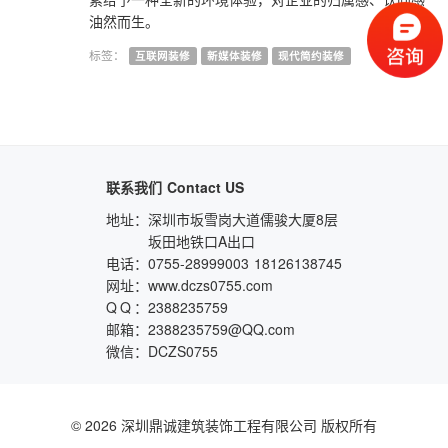
油然而生。
标签：
互联网装修
新媒体装修
现代简约装修
联系我们
Contact US
地址：
深圳市坂雪岗大道儒骏大厦8层
坂田地铁口A出口
电话：
0755-28999003
18126138745
网址：
www.dczs0755.com
QQ
：
2388235759
邮箱：
2388235759@QQ.com
微信：
DCZS0755
© 2026 深圳鼎诚建筑装饰工程有限公司 版权所有