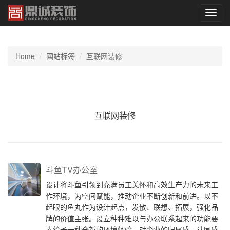
切
换
导
航
Home
网站标签
互联网装修
互联网装修
斗鱼TV办公室
设计将斗鱼引领到充满员工关怀和高效生产力的未来工
作环境，为空间赋能，推动企业不断创新和前进。以不
起眼的鱼丸作为设计起点，发散、联想、拓展，强化品
牌的价值主张。设立种种难以与办公联系起来的功能要
素给予一种全新的环境体验，对企业的归属感、认同感