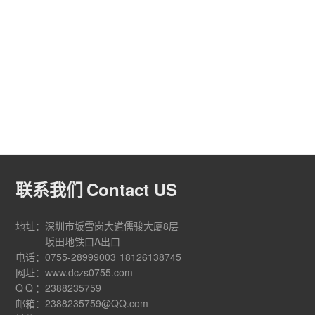
联系我们
Contact US
地址：
深圳市坂雪岗大道儒骏大厦8层
坂田地铁口A出口
电话：
0755-28999003
18126138745
网址：
www.dczs0755.com
QQ
：
2388235759
邮箱：
2388235759@QQ.com