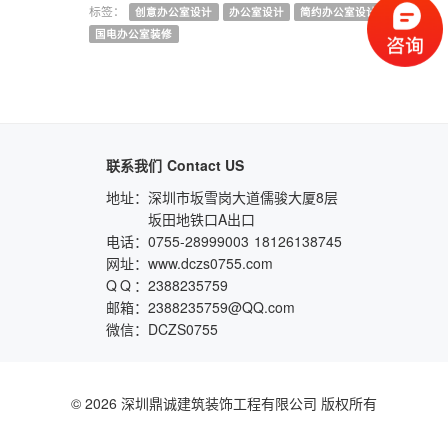
标签：
创意办公室设计
办公室设计
简约办公室设计
国电办公室装修
联系我们
Contact US
地址：
深圳市坂雪岗大道儒骏大厦8层
坂田地铁口A出口
电话：
0755-28999003
18126138745
网址：
www.dczs0755.com
QQ
：
2388235759
邮箱：
2388235759@QQ.com
微信：
DCZS0755
© 2026 深圳鼎诚建筑装饰工程有限公司 版权所有