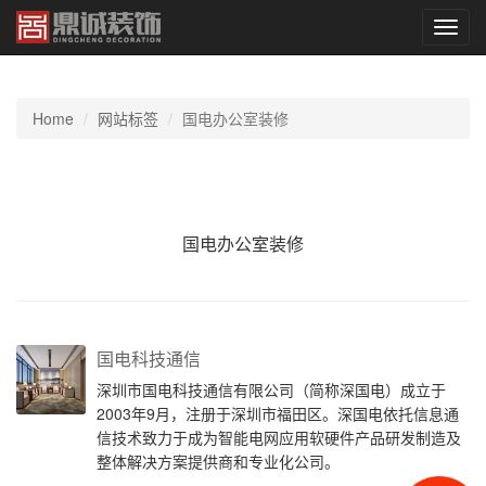
切
换
导
航
Home
网站标签
国电办公室装修
国电办公室装修
国电科技通信
深圳市国电科技通信有限公司（简称深国电）成立于
2003年9月，注册于深圳市福田区。深国电依托信息通
信技术致力于成为智能电网应用软硬件产品研发制造及
整体解决方案提供商和专业化公司。