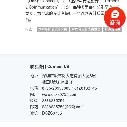
（Design Concept） 、「品牌与传达设计」（Brands
& Communication）三类，每种类型每年分别举办一次
竞赛，为全球的设计者提供一个评判设计质量的优质平
台。
标签：
2020年红点设计大奖
2020年设计大赛报名
红点设计奖
联系我们
Contact US
地址：
深圳市坂雪岗大道儒骏大厦8层
坂田地铁口A出口
电话：
0755-28999003
18126138745
网址：
www.dczs0755.com
QQ
：
2388235759
邮箱：
2388235759@QQ.com
微信：
DCZS0755