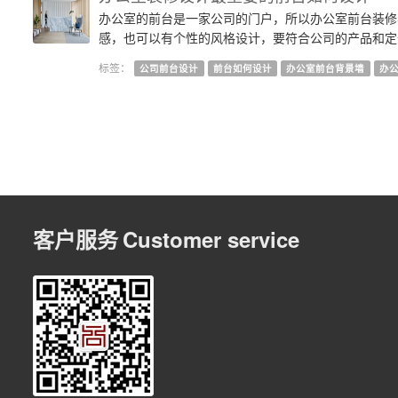
办公室的前台是一家公司的门户，所以办公室前台装修
感，也可以有个性的风格设计，要符合公司的产品和定
标签：
公司前台设计
前台如何设计
办公室前台背景墙
办
客户服务
Customer service