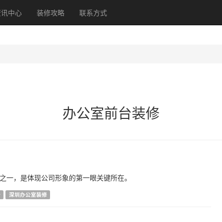
资讯中心
装修攻略
联系方式
办公室前台装修
之一，是体现公司形象的第一眼关键所在。
计
深圳办公室装修