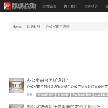
网站首页
关于我们
案例精选
Home
网站标签
办公室前台装修
办公室前台怎样设计？
办公室前台的设计方案是整个办公空间设计的重要环节
标签：
前台如何设计
前台设计
办公室前台装修
办公室设
办公室装修设计最重要的前台如何设计