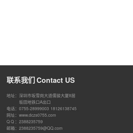
联系我们
Contact US
地址：
深圳市坂雪岗大道儒骏大厦8层
坂田地铁口A出口
电话：
0755-28999003
18126138745
网址：
www.dczs0755.com
QQ
：
2388235759
邮箱：
2388235759@QQ.com